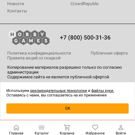
Новости
CrowdRepublic
Контакты
+7 (800) 500-31-36
Политика конфиденциальности
Публичная оферта
Правила акций со скидкой
Копирование материалов разрешено только по согласию
администрации
Содержимое сайта не является публичной офертой
На сайте Hobby Games применяются
рекомендательные
технологии
.
Используем
рекомендательные технологии
и
файлы куки.
Оставаясь с нами, вы соглашаетесь на их применение
Уведомить о наличии
OK
Главная
Каталог
Корзина
Избранное
Войти