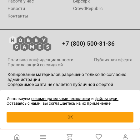
Работа у нас
Берсерк
Новости
CrowdRepublic
Контакты
+7 (800) 500-31-36
Политика конфиденциальности
Публичная оферта
Правила акций со скидкой
Копирование материалов разрешено только по согласию
администрации
Содержимое сайта не является публичной офертой
На сайте Hobby Games применяются
рекомендательные
технологии
.
Используем
рекомендательные технологии
и
файлы куки.
Оставаясь с нами, вы соглашаетесь на их применение
Уведомить о наличии
OK