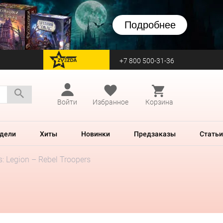
Подробнее
+7 800 500-31-36
перейти на Zvezda
Войти
Избранное
Корзина
дели
Хиты
Новинки
Предзаказы
Статьи
s: Legion – Rebel Troopers