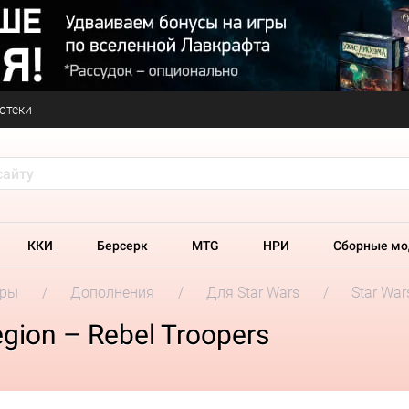
отеки
ККИ
Берсерк
MTG
НРИ
Сборные мо
гры
Дополнения
Для Star Wars
Star War
gion – Rebel Troopers