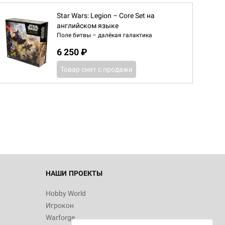
Star Wars: Legion – Core Set на
английском языке
Поле битвы – далёкая галактика
6 250 ₽
Товар снят с продажи
d Журнал
к: Братья
d Звёздные
НАШИ ПРОЕКТЫ
Hobby World
Игрокон
d Сумерки
Warforge
: Грозовой