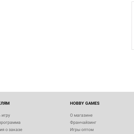
Настольная игра Hobby Worl
"Мир фантастики. Спецвыпус
Стругацкие"
1 490
Настольная игра Hobby Worl
империи: Боевая тревога
799
ЕЛЯМ
HOBBY GAMES
 игру
О магазине
программа
Франчайзинг
Настольная игра Hobby Worl
я о заказе
Игры оптом
империи. Четвёртая редакция