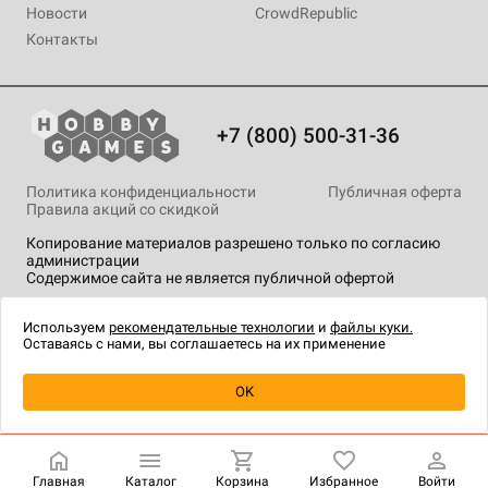
Новости
CrowdRepublic
Контакты
+7 (800) 500-31-36
Политика конфиденциальности
Публичная оферта
Правила акций со скидкой
Копирование материалов разрешено только по согласию
администрации
Содержимое сайта не является публичной офертой
На сайте Hobby Games применяются
рекомендательные
технологии
.
Используем
рекомендательные технологии
и
файлы куки.
Оставаясь с нами, вы соглашаетесь на их применение
Уведомить о наличии
OK
Главная
Каталог
Корзина
Избранное
Войти