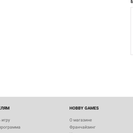
Настольная игра Hobby Worl
"Мир фантастики. Спецвыпус
Стругацкие"
1 490
Настольная игра Hobby Worl
империи: Боевая тревога
799
ЕЛЯМ
HOBBY GAMES
 игру
О магазине
программа
Франчайзинг
Настольная игра Hobby Worl