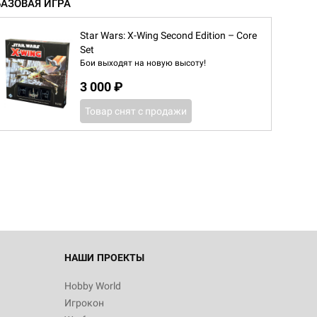
БАЗОВАЯ ИГРА
Star Wars: X-Wing Second Edition – Core
Set
Бои выходят на новую высоту!
3 000 ₽
Товар снят с продажи
d Журнал
к: Братья
d Звёздные
НАШИ ПРОЕКТЫ
Hobby World
Игрокон
d Сумерки