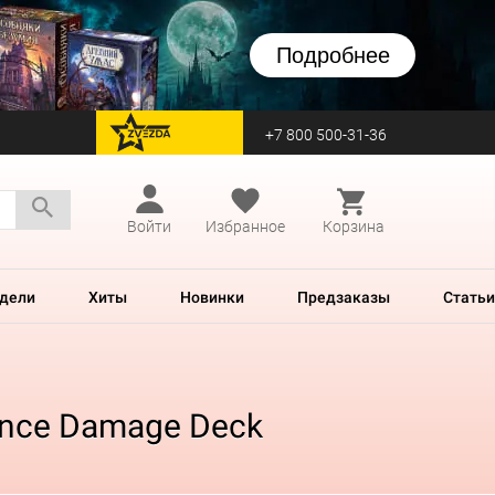
Подробнее
+7 800 500-31-36
перейти на Zvezda
Войти
Избранное
Корзина
дели
Хиты
Новинки
Предзаказы
Статьи
iance Damage Deck