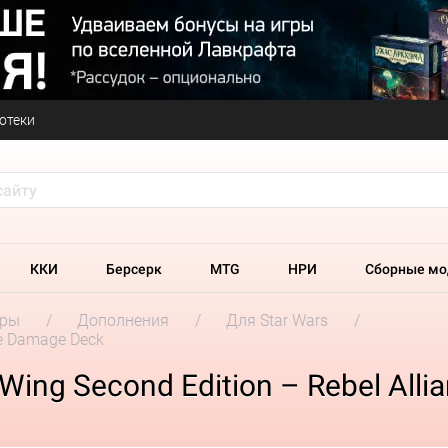
отеки
ККИ
Берсерк
MTG
НРИ
Сборные мо
гры
Дополнения
Для Star Wars
nce Damage Deck
Wing Second Edition – Rebel All