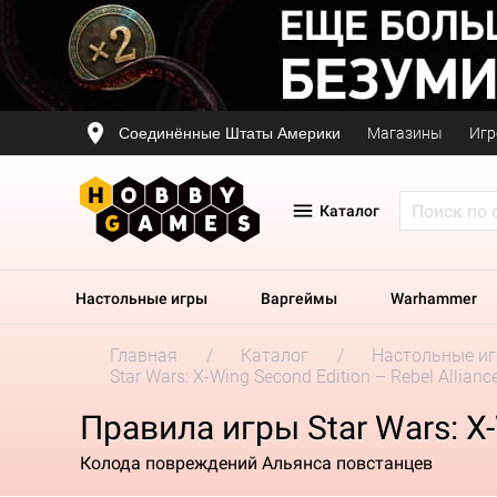
Соединённые Штаты Америки
Магазины
Игр
Каталог
Настольные игры
Варгеймы
Warhammer
Главная
Каталог
Настольные и
Star Wars: X-Wing Second Edition – Rebel Allia
Правила игры Star Wars: X-
Колода повреждений Альянса повстанцев