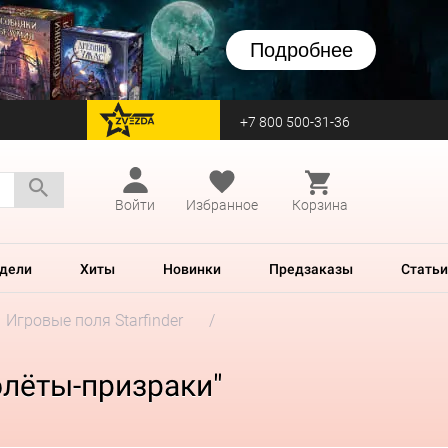
Подробнее
+7 800 500-31-36
перейти на Zvezda
Войти
Избранное
Корзина
дели
Хиты
Новинки
Предзаказы
Статьи
Игровые поля Starfinder
долёты-призраки"