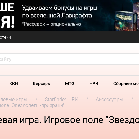
отеки
ККИ
Берсерк
MTG
НРИ
Сборные мо
олевые игры
Starfinder. НРИ
Аксессуары
 поле "Звездолёты-призраки"
левая игра. Игровое поле "Звез