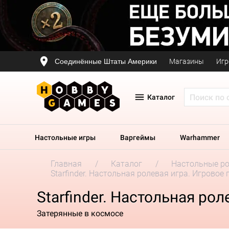
Соединённые Штаты Америки
Магазины
Игр
Каталог
Настольные игры
Варгеймы
Warhammer
Главная
Каталог
Настольные р
Starfinder. Настольная ролевая игра. Игровое
Starfinder. Настольная ро
Затерянные в космосе