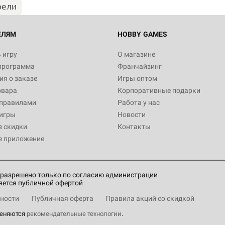
рели
ЕЛЯМ
HOBBY GAMES
 игру
О магазине
программа
Франчайзинг
я о заказе
Игры оптом
овара
Корпоративные подарки
 правилами
Работа у нас
игры
Новости
з скидки
Контакты
е приложение
разрешено только по согласию администрации
яется публичной офертой
ности
Публичная оферта
Правила акций со скидкой
меняются
рекомендательные технологии
.