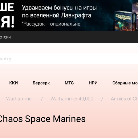
отеки
ККИ
Берсерк
MTG
НРИ
Сборные мо
Warhammer
Warhammer 40,000
Armies of C
 Chaos Space Marines