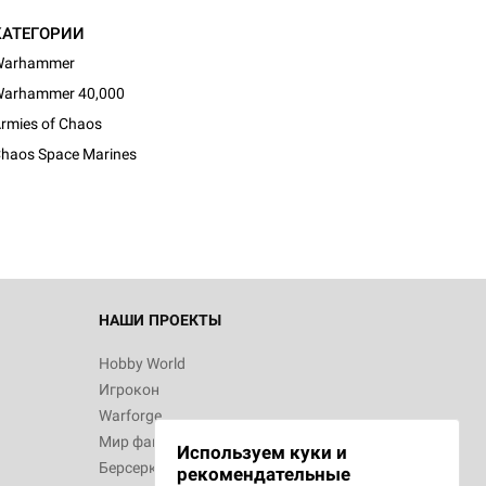
КАТЕГОРИИ
Warhammer
arhammer 40,000
d Монстры
rmies of Chaos
haos Space Marines
 Зомбицид:
НАШИ ПРОЕКТЫ
Hobby World
Игрокон
 Берсерк.
Warforge
в
Мир фантастики
Используем куки и
Берсерк
рекомендательные