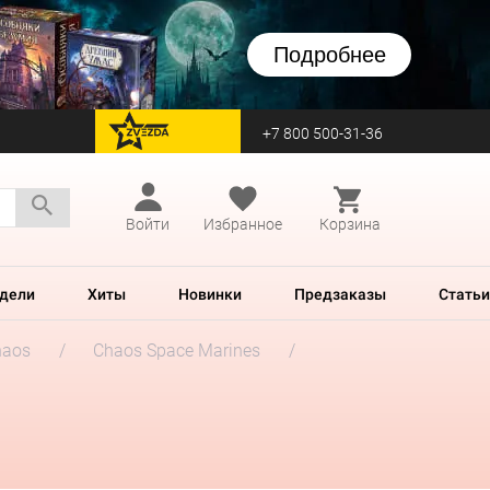
Подробнее
+7 800 500-31-36
перейти на Zvezda
Войти
Избранное
Корзина
дели
Хиты
Новинки
Предзаказы
Статьи
haos
Chaos Space Marines