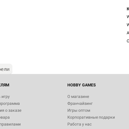
W
Настольная игра Hobby Worl
A
Египта
C
1 991
рели
Настольная игра Hobby World
Белая смерть
12 990
ЕЛЯМ
HOBBY GAMES
 игру
О магазине
программа
Франчайзинг
Настольная игра Hobby World
я о заказе
Игры оптом
Сердце роя. Дисплей бустеро
овара
Корпоративные подарки
3 490
 правилами
Работа у нас