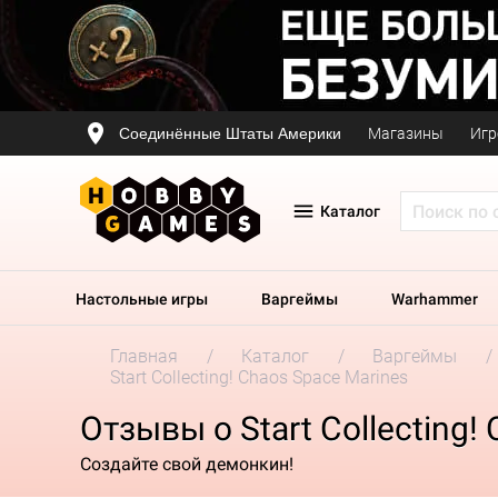
Соединённые Штаты Америки
Магазины
Игр
Каталог
Настольные игры
Варгеймы
Warhammer
Главная
Каталог
Варгеймы
Start Collecting! Chaos Space Marines
Отзывы о Start Collecting!
Создайте свой демонкин!