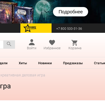
Подробнее
+7 800 500-31-36
перейти на Zvezda
Войти
Избранное
Корзина
дели
Хиты
Новинки
Предзаказы
Статьи
 креативная деловая игра
игра