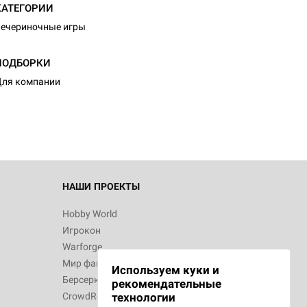
КАТЕГОРИИ
ечериночные игры
ПОДБОРКИ
ля компании
НАШИ ПРОЕКТЫ
Hobby World
Игрокон
Warforge
Мир фантастики
Используем куки и
Берсерк
рекомендательные
CrowdRepublic
технологии