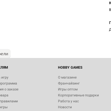
В
Д
рели
ЕЛЯМ
HOBBY GAMES
 игру
О магазине
программа
Франчайзинг
я о заказе
Игры оптом
овара
Корпоративные подарки
 правилами
Работа у нас
игры
Новости