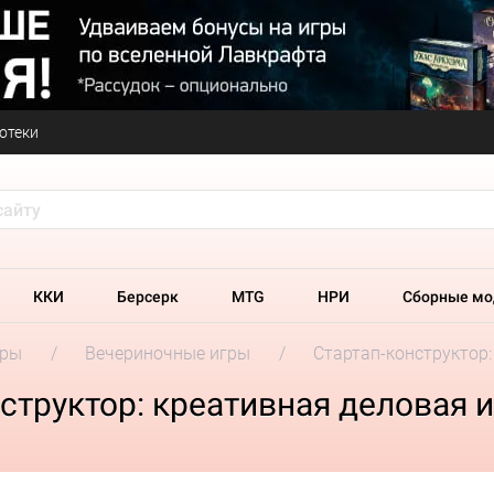
отеки
ККИ
Берсерк
MTG
НРИ
Сборные мо
гры
Вечериночные игры
Стартап-конструктор:
структор: креативная деловая 