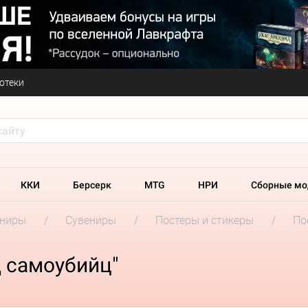
отеки
ККИ
Берсерк
MTG
НРИ
Сборные мо
ениры
Сувениры
Постеры и стикеры
По
д самоубийц"