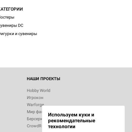
КАТЕГОРИИ
Постеры
d Монстры
увениры DC
игурки и сувениры
 Зомбицид:
НАШИ ПРОЕКТЫ
Hobby World
Игрокон
 Берсерк.
Warforge
в
Мир фантастики
Используем куки и
Берсерк
рекомендательные
CrowdRepublic
технологии