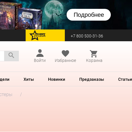
Подробнее
+7 800 500-31-36
перейти на Zvezda
Войти
Избранное
Корзина
дели
Хиты
Новинки
Предзаказы
Статьи
стеры