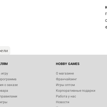
Настольная игра Hobby Worl
С
Египта
Ф
1 991
рели
Настольная игра Hobby World
Белая смерть
12 990
ЕЛЯМ
HOBBY GAMES
 игру
О магазине
программа
Франчайзинг
Настольная игра Hobby World
я о заказе
Игры оптом
Сердце роя. Дисплей бустеро
овара
Корпоративные подарки
3 490
 правилами
Работа у нас
игры
Новости