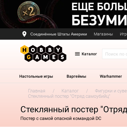
Соединённые Штаты Америки
Магазины
Игр
Каталог
Настольные игры
Варгеймы
Warhammer
Главная
Каталог
Фигурки и сув
Стеклянный постер "Отряд самоубийц"
Стеклянный постер "Отря
Постер с самой опасной командой DC