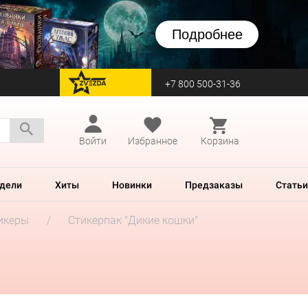
Подробнее
+7 800 500-31-36
перейти на Zvezda
Войти
Избранное
Корзина
дели
Хиты
Новинки
Предзаказы
Статьи
икеры
Стикерпак "Дикие кошки"