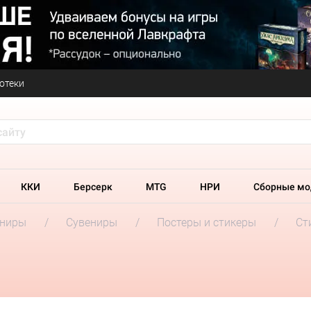
отеки
ККИ
Берсерк
MTG
НРИ
Сборные мо
ениры
Сувениры
Постеры и стикеры
Ст