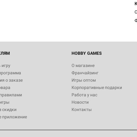
Египта
1 991
Ф
Настольная игра Hobby World
Белая смерть
12 990
ЕЛЯМ
HOBBY GAMES
 игру
О магазине
программа
Франчайзинг
Настольная игра Hobby World
я о заказе
Игры оптом
Сердце роя. Дисплей бустеро
овара
Корпоративные подарки
3 490
 правилами
Работа у нас
игры
Новости
з скидки
Контакты
е приложение
Настольная игра Hobby Worl
Аркхэма. Карточная игра: Вт
4 990