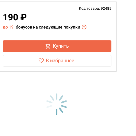
Код товара: 92485
190 ₽
до 19
бонусов на следующие покупки
Купить
В избранное
d Монстры