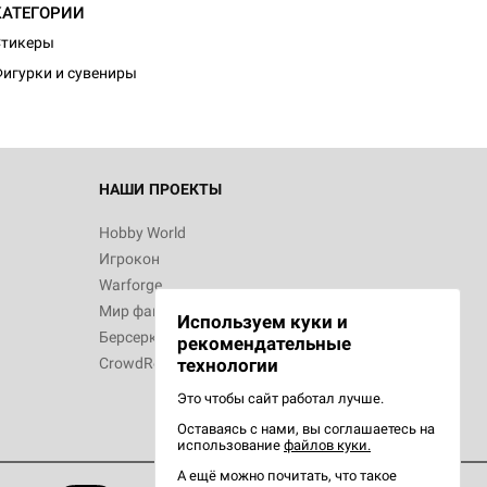
КАТЕГОРИИ
Стикеры
игурки и сувениры
 Зомбицид:
НАШИ ПРОЕКТЫ
Hobby World
Игрокон
 Берсерк.
Warforge
в
Мир фантастики
Используем куки и
Берсерк
рекомендательные
CrowdRepublic
технологии
Это чтобы сайт работал лучше.
Оставаясь с нами, вы соглашаетесь на
d Ужас
использование
файлов куки.
орой сезон
А ещё можно почитать, что такое