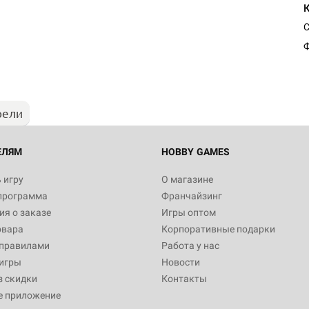
Настольная игра Hobby Worl
"Мир фантастики. Спецвыпус
Стругацкие"
Ф
1 490
рели
Настольная игра Hobby Worl
империи: Боевая тревога
799
ЕЛЯМ
HOBBY GAMES
 игру
О магазине
программа
Франчайзинг
Настольная игра Hobby Worl
я о заказе
Игры оптом
империи. Четвёртая редакция
овара
Корпоративные подарки
Рубеж
12 990
 правилами
Работа у нас
игры
Новости
з скидки
Контакты
е приложение
Настольная игра Zvezda Рос