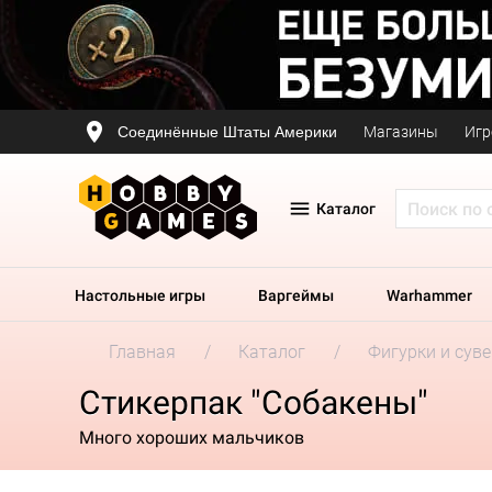
Соединённые Штаты Америки
Магазины
Игр
Каталог
Настольные игры
Варгеймы
Warhammer
Главная
Каталог
Фигурки и сув
Стикерпак "Собакены"
Много хороших мальчиков