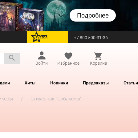
Подробнее
+7 800 500-31-36
перейти на Zvezda
Войти
Избранное
Корзина
дели
Хиты
Новинки
Предзаказы
Статьи
икеры
Стикерпак "Собакены"