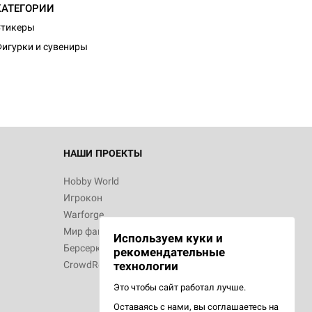
КАТЕГОРИИ
d Журнал
Стикеры
к: Братья
игурки и сувениры
d Звёздные
НАШИ ПРОЕКТЫ
Hobby World
Игрокон
d Сумерки
Warforge
: Грозовой
Мир фантастики
Используем куки и
Берсерк
рекомендательные
CrowdRepublic
технологии
Это чтобы сайт работал лучше.
сийская
Оставаясь с нами, вы соглашаетесь на