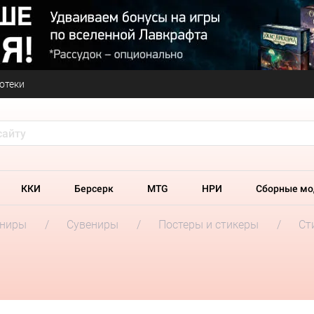
отеки
ККИ
Берсерк
MTG
НРИ
Сборные мо
ениры
Сувениры
Постеры и стикеры
Ст