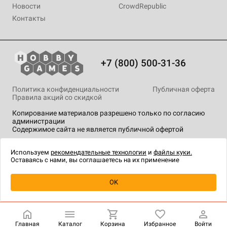
Новости
CrowdRepublic
Контакты
+7 (800) 500-31-36
Политика конфиденциальности
Публичная оферта
Правила акций со скидкой
Копирование материалов разрешено только по согласию
администрации
Содержимое сайта не является публичной офертой
На сайте Hobby Games применяются
рекомендательные
технологии
.
Используем
рекомендательные технологии
и
файлы куки.
Оставаясь с нами, вы соглашаетесь на их применение
OK
Купить
| 4 990 ₽
Главная
Каталог
Корзина
Избранное
Войти