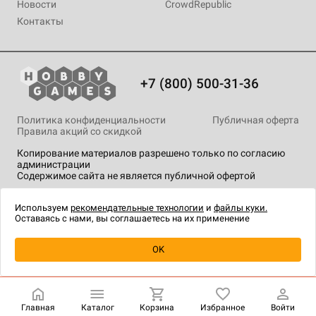
Новости
CrowdRepublic
Контакты
+7 (800) 500-31-36
Политика конфиденциальности
Публичная оферта
Правила акций со скидкой
Копирование материалов разрешено только по согласию
администрации
Содержимое сайта не является публичной офертой
На сайте Hobby Games применяются
рекомендательные
технологии
.
Используем
рекомендательные технологии
и
файлы куки.
Оставаясь с нами, вы соглашаетесь на их применение
Уведомить о наличии
OK
Главная
Каталог
Корзина
Избранное
Войти