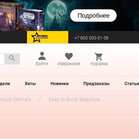
Подробнее
+7 800 500-31-36
перейти на Zvezda
Войти
Избранное
Корзина
дели
Хиты
Новинки
Предзаказы
Статьи
mcast Eternals
Easy to Build: Sequitors