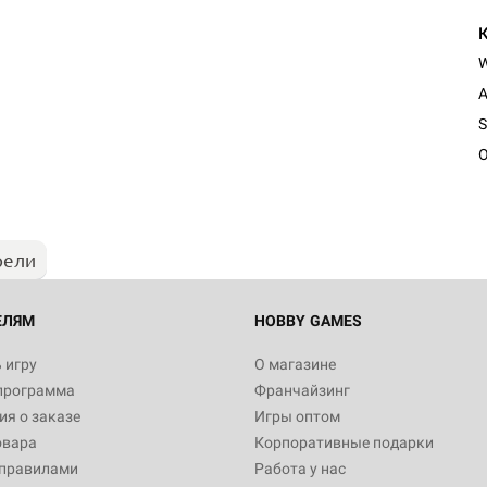
A
S
O
рели
ЕЛЯМ
HOBBY GAMES
 игру
О магазине
программа
Франчайзинг
я о заказе
Игры оптом
овара
Корпоративные подарки
 правилами
Работа у нас