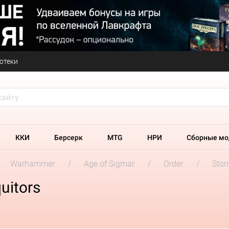
отеки
ККИ
Берсерк
MTG
НРИ
Сборные мо
Warhammer
Age of Sigmar
Order
Stor
uitors