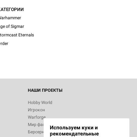
КАТЕГОРИИ
Warhammer
ge of Sigmar
tormcast Eternals
rder
НАШИ ПРОЕКТЫ
Hobby World
Игрокон
Warforge
Мир фантастики
Используем куки и
Берсерк
рекомендательные