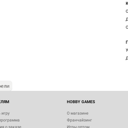
С
Д
С
Настольная игра Hobby Worl
У
Египта
Д
1 991
рели
Настольная игра Hobby World
Белая смерть
12 990
ЕЛЯМ
HOBBY GAMES
 игру
О магазине
программа
Франчайзинг
Настольная игра Hobby World
я о заказе
Игры оптом