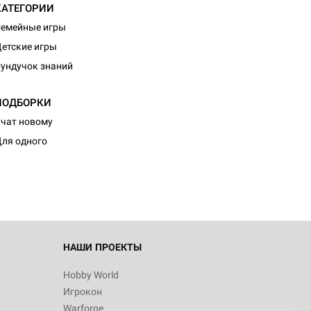
КАТЕГОРИИ
емейные игры
етские игры
ундучок знаний
ПОДБОРКИ
d Монстры
чат новому
ля одного
 Зомбицид:
НАШИ ПРОЕКТЫ
Hobby World
Игрокон
 Берсерк.
Warforge