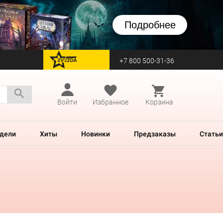
Подробнее
+7 800 500-31-36
перейти на Zvezda
Войти
Избранное
Корзина
дели
Хиты
Новинки
Предзаказы
Статьи