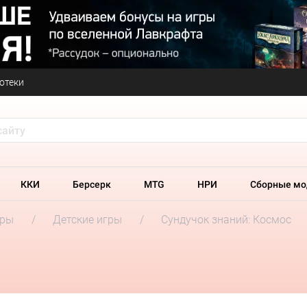
отеки
ККИ
Берсерк
MTG
НРИ
Сборные мо
гры
Детские игры
Сундучок знаний: Космос