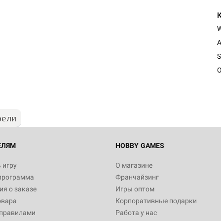
A
Настольная игра Hobby Worl
S
"Мир фантастики. Спецвыпус
Стругацкие"
O
1 490
рели
Настольная игра Hobby Worl
империи: Боевая тревога
799
ЕЛЯМ
HOBBY GAMES
 игру
О магазине
программа
Франчайзинг
Настольная игра Hobby Worl
я о заказе
Игры оптом
империи. Четвёртая редакция
овара
Корпоративные подарки
Рубеж
12 990
 правилами
Работа у нас