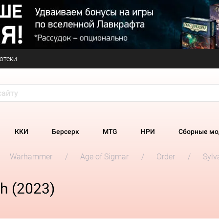
отеки
ККИ
Берсерк
MTG
НРИ
Сборные мо
Warhammer
Age of Sigmar
Order
Sylv
h (2023)