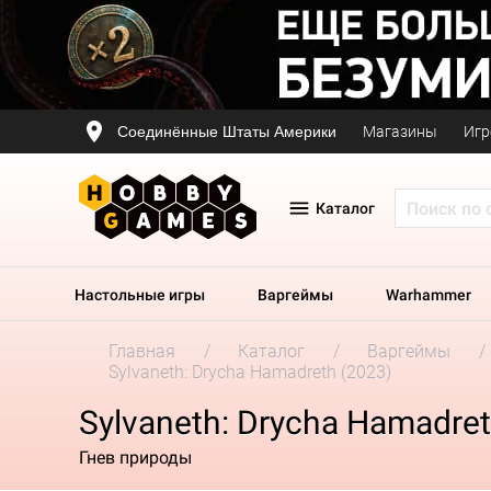
Соединённые Штаты Америки
Магазины
Игр
Каталог
Настольные игры
Варгеймы
Warhammer
Главная
Каталог
Варгеймы
Sylvaneth: Drycha Hamadreth (2023)
Sylvaneth: Drycha Hamadret
Гнев природы