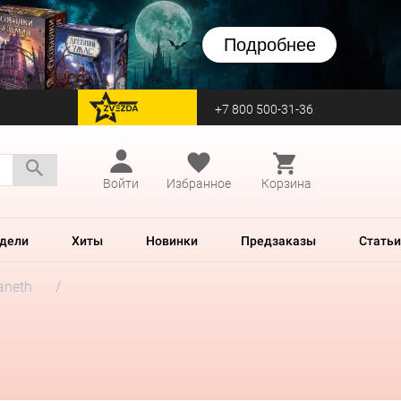
Подробнее
+7 800 500-31-36
перейти на Zvezda
Войти
Избранное
Корзина
дели
Хиты
Новинки
Предзаказы
Статьи
aneth