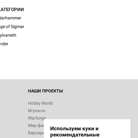
КАТЕГОРИИ
Warhammer
ge of Sigmar
d Журнал
ylvaneth
к: Братья
rder
d Звёздные
НАШИ ПРОЕКТЫ
Hobby World
Игрокон
d Сумерки
Warforge
: Грозовой
Мир фантастики
Используем куки и
Берсерк
рекомендательные