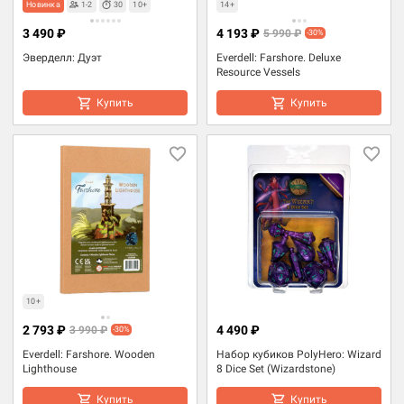
Новинка
1-2
30
10+
14+
3 490 ₽
4 193 ₽
5 990 ₽
-30%
Эверделл: Дуэт
Everdell: Farshore. Deluxe
Resource Vessels
Купить
Купить
10+
2 793 ₽
4 490 ₽
3 990 ₽
-30%
Everdell: Farshore. Wooden
Набор кубиков PolyHero: Wizard
Lighthouse
8 Dice Set (Wizardstone)
Купить
Купить