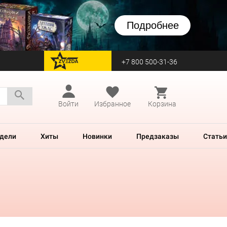
Подробнее
+7 800 500-31-36
перейти на Zvezda
Войти
Избранное
Корзина
дели
Хиты
Новинки
Предзаказы
Статьи