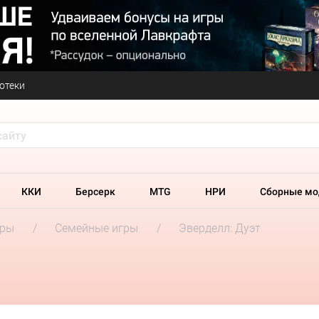
отеки
ККИ
Берсерк
MTG
НРИ
Сборные мо
гры
Семейные игры
Эверделл: Дуэт