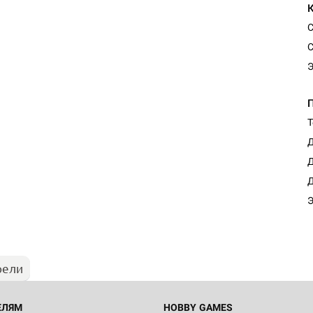
С
С
Э
Т
Д
Д
Д
Э
рели
ЕЛЯМ
HOBBY GAMES