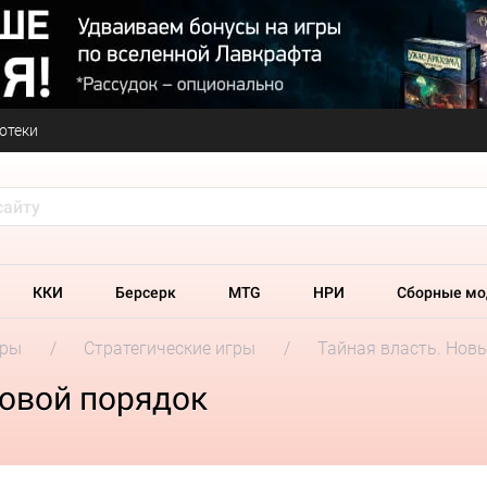
отеки
ККИ
Берсерк
MTG
НРИ
Сборные мо
гры
Стратегические игры
Тайная власть. Нов
ровой порядок