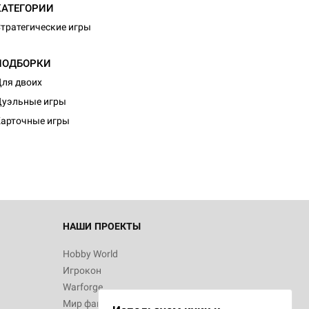
КАТЕГОРИИ
тратегические игры
ПОДБОРКИ
ля двоих
d Журнал
уэльные игры
к: Братья
арточные игры
d Звёздные
НАШИ ПРОЕКТЫ
Hobby World
Игрокон
d Сумерки
Warforge
: Грозовой
Мир фантастики