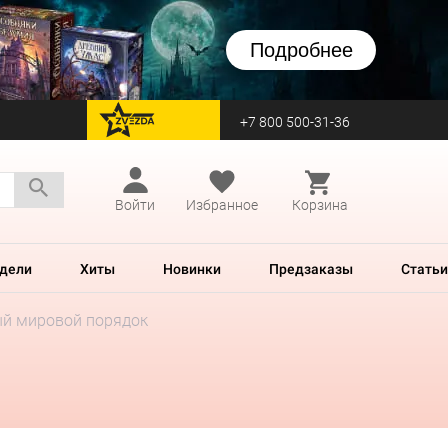
Подробнее
+7 800 500-31-36
перейти на Zvezda
Войти
Избранное
Корзина
дели
Хиты
Новинки
Предзаказы
Статьи
ый мировой порядок