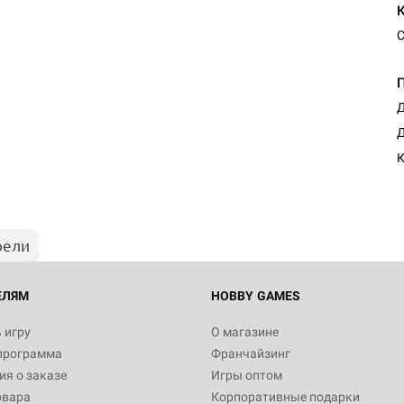
С
Д
Настольная игра Hobby Worl
Д
"Мир фантастики. Спецвыпус
Стругацкие"
К
1 490
рели
Настольная игра Hobby Worl
империи: Боевая тревога
799
ЕЛЯМ
HOBBY GAMES
 игру
О магазине
программа
Франчайзинг
Настольная игра Hobby Worl
я о заказе
Игры оптом
империи. Четвёртая редакция
овара
Корпоративные подарки
Рубеж