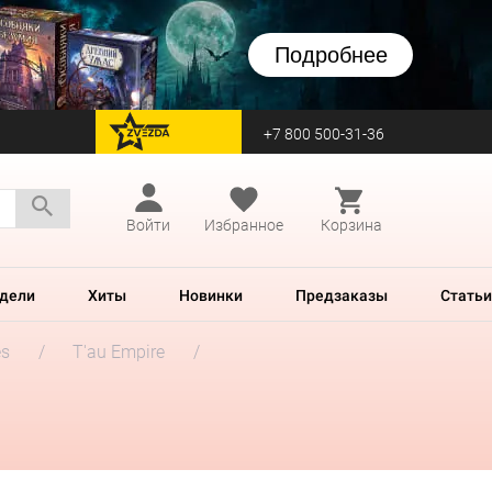
Подробнее
+7 800 500-31-36
перейти на Zvezda
Войти
Избранное
Корзина
дели
Хиты
Новинки
Предзаказы
Статьи
es
T'au Empire