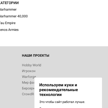
КАТЕГОРИИ
Warhammer
arhammer 40,000
'au Empire
enos Armies
НАШИ ПРОЕКТЫ
Hobby World
Игрокон
Warforge
Мир фантастики
Используем куки и
Берсерк
рекомендательные
CrowdRepublic
технологии
Это чтобы сайт работал лучше.