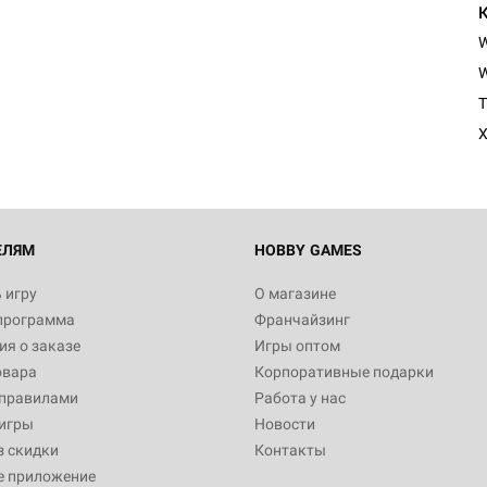
W
T
X
ЕЛЯМ
HOBBY GAMES
 игру
О магазине
программа
Франчайзинг
я о заказе
Игры оптом
овара
Корпоративные подарки
 правилами
Работа у нас
игры
Новости
з скидки
Контакты
е приложение