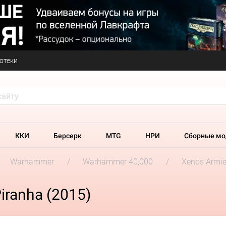
отеки
ККИ
Берсерк
MTG
НРИ
Сборные мо
Warhammer
Warhammer 40,000
Xenos Armi
iranha (2015)