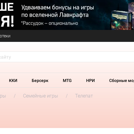
отеки
ККИ
Берсерк
MTG
НРИ
Сборные мо
гры
Семейные игры
Телепат