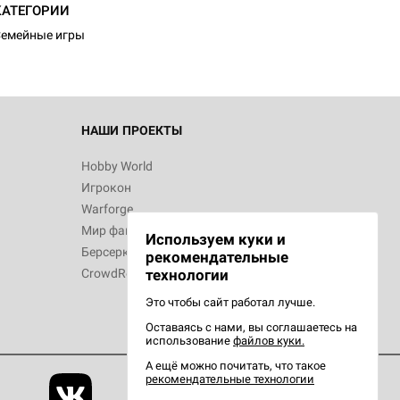
КАТЕГОРИИ
емейные игры
 Зомбицид:
НАШИ ПРОЕКТЫ
Hobby World
Игрокон
d Ужас
Warforge
Мир фантастики
Используем куки и
Берсерк
рекомендательные
CrowdRepublic
технологии
Это чтобы сайт работал лучше.
Оставаясь с нами, вы соглашаетесь на
d Ужас
использование
файлов куки.
орой сезон
А ещё можно почитать, что такое
рекомендательные технологии