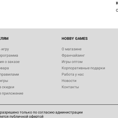
1 991
С
Настольная игра Hobby World
Белая смерть
12 990
ЕЛЯМ
HOBBY GAMES
 игру
О магазине
программа
Франчайзинг
Настольная игра Hobby Worl
я о заказе
Игры оптом
Аркхэма. Карточная игра
овара
Корпоративные подарки
3 490
 правилами
Работа у нас
игры
Новости
з скидки
Контакты
е приложение
Настольная игра Hobby Worl
Аркхэма. Карточная игра: Вт
4 990
разрешено только по согласию администрации
яется публичной офертой