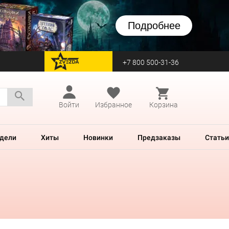
Подробнее
+7 800 500-31-36
перейти на Zvezda
Войти
Избранное
Корзина
дели
Хиты
Новинки
Предзаказы
Статьи