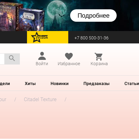
Подробнее
+7 800 500-31-36
перейти на Zvezda
Войти
Избранное
Корзина
дели
Хиты
Новинки
Предзаказы
Статьи
our
Citadel Texture