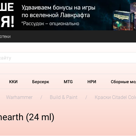
отеки
ККИ
Берсерк
MTG
НРИ
Сборные мо
Warhammer
Build & Paint
Краски Citadel Col
nearth (24 ml)