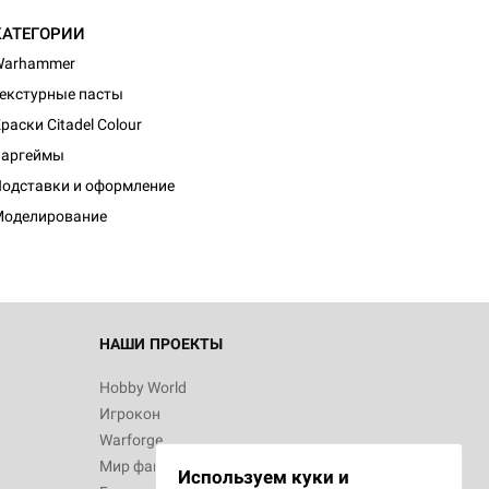
КАТЕГОРИИ
Warhammer
екстурные пасты
раски Citadel Colour
d Монстры
Варгеймы
одставки и оформление
Моделирование
 Зомбицид:
НАШИ ПРОЕКТЫ
Hobby World
Игрокон
 Берсерк.
Warforge
в
Мир фантастики
Используем куки и