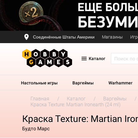
Соединённые Штаты Америки
Магазины
Игр
Каталог
Настольные игры
Варгеймы
Warhammer
Главная
Каталог
Варгеймы
Краска Texture: Martian Ironearth (24 ml)
Краска Texture: Martian Iro
Будто Марс