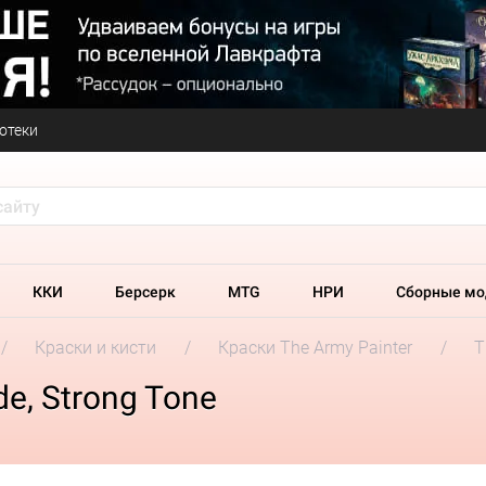
отеки
ККИ
Берсерк
MTG
НРИ
Сборные мо
Краски и кисти
Краски The Army Painter
T
de, Strong Tone