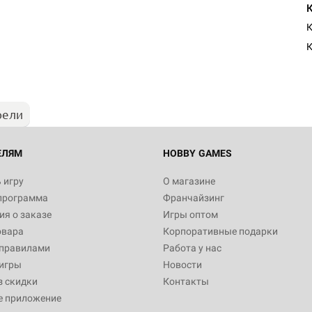
К
К
рели
ЕЛЯМ
HOBBY GAMES
 игру
О магазине
программа
Франчайзинг
я о заказе
Игры оптом
овара
Корпоративные подарки
 правилами
Работа у нас
игры
Новости
з скидки
Контакты
е приложение