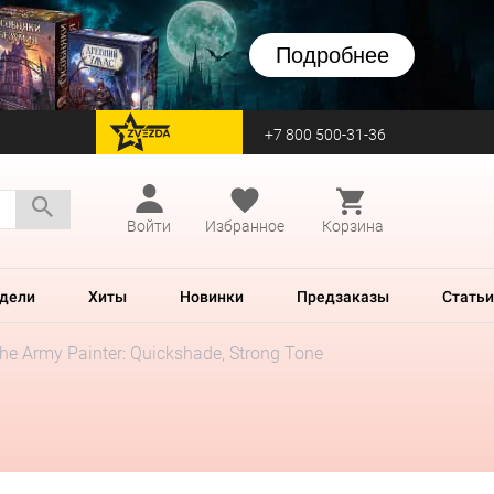
Подробнее
+7 800 500-31-36
перейти на Zvezda
Войти
Избранное
Корзина
дели
Хиты
Новинки
Предзаказы
Статьи
he Army Painter: Quickshade, Strong Tone