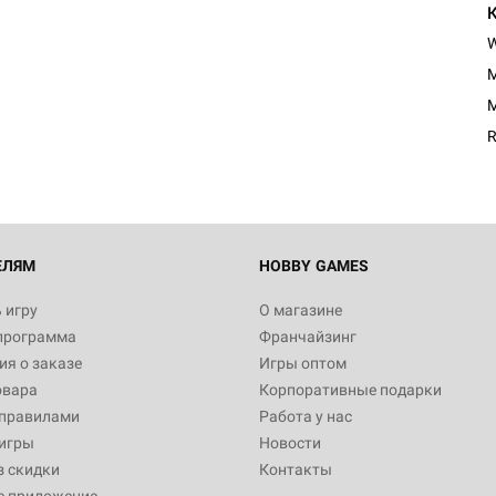
Настольная игра Hobby Worl
M
"Мир фантастики. Спецвыпус
Стругацкие"
M
1 490
R
Настольная игра Hobby Worl
империи: Боевая тревога
799
ЕЛЯМ
HOBBY GAMES
 игру
О магазине
программа
Франчайзинг
Настольная игра Hobby Worl
я о заказе
Игры оптом
империи. Четвёртая редакция
овара
Корпоративные подарки
Рубеж
12 990
 правилами
Работа у нас
игры
Новости
з скидки
Контакты