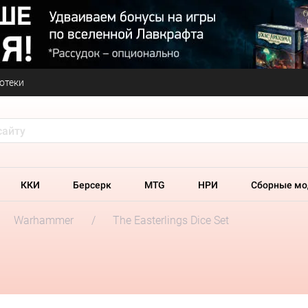
отеки
ККИ
Берсерк
MTG
НРИ
Сборные мо
Warhammer
The Easterlings Dice Set