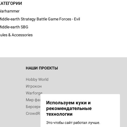
КАТЕГОРИИ
Warhammer
d Журнал
iddle-earth Strategy Battle Game Forces - Evil
к: Братья
iddle-earth SBG
ules & Accessories
d Звёздные
НАШИ ПРОЕКТЫ
Hobby World
Игрокон
d Сумерки
Warforge
: Грозовой
Мир фантастики
Используем куки и
Берсерк
рекомендательные
CrowdRepublic
технологии
Это чтобы сайт работал лучше.