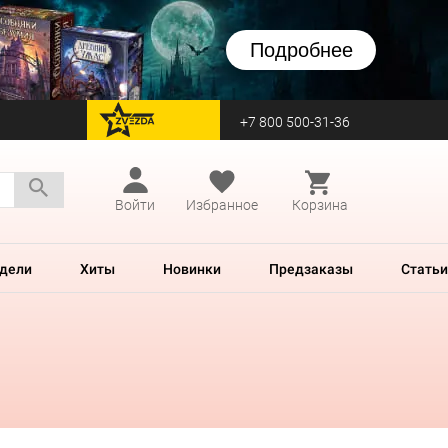
Подробнее
+7 800 500-31-36
перейти на Zvezda
Войти
Избранное
Корзина
дели
Хиты
Новинки
Предзаказы
Статьи