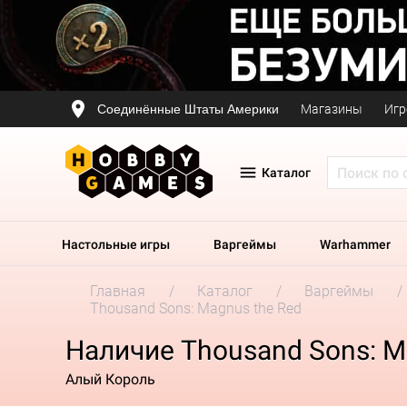
Соединённые Штаты Америки
Магазины
Игр
Каталог
Настольные игры
Варгеймы
Warhammer
Главная
Каталог
Варгеймы
Thousand Sons: Magnus the Red
Наличие Thousand Sons: M
Алый Король