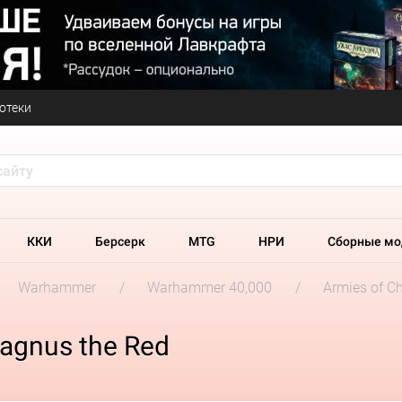
отеки
ККИ
Берсерк
MTG
НРИ
Сборные мо
Warhammer
Warhammer 40,000
Armies of C
agnus the Red