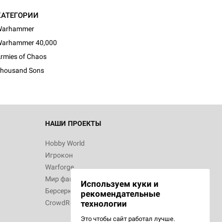
КАТЕГОРИИ
Warhammer
arhammer 40,000
rmies of Chaos
housand Sons
НАШИ ПРОЕКТЫ
Hobby World
Игрокон
Warforge
Мир фантастики
Используем куки и
Берсерк
рекомендательные
CrowdRepublic
технологии
Это чтобы сайт работал лучше.