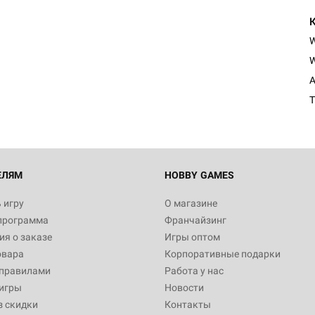
W
A
T
ЕЛЯМ
HOBBY GAMES
 игру
О магазине
программа
Франчайзинг
я о заказе
Игры оптом
овара
Корпоративные подарки
 правилами
Работа у нас
игры
Новости
з скидки
Контакты