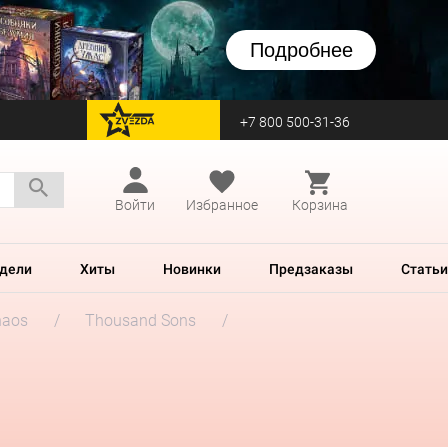
Подробнее
+7 800 500-31-36
перейти на Zvezda
Войти
Избранное
Корзина
дели
Хиты
Новинки
Предзаказы
Статьи
haos
Thousand Sons