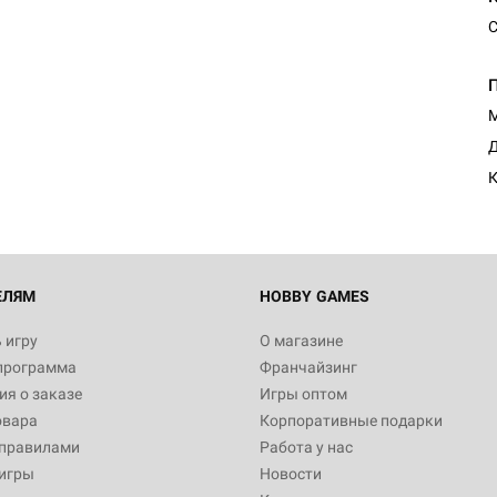
С
Настольная игра Hobby Worl
Египта
М
1 991
Д
К
Настольная игра Hobby World
Белая смерть
12 990
ЕЛЯМ
HOBBY GAMES
 игру
О магазине
программа
Франчайзинг
Настольная игра Hobby World
я о заказе
Игры оптом
Сердце роя. Дисплей бустеро
овара
Корпоративные подарки
3 490
 правилами
Работа у нас
игры
Новости