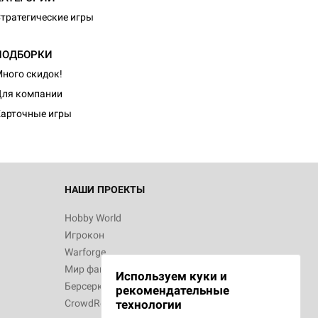
тратегические игры
ПОДБОРКИ
d Монстры
ного скидок!
ля компании
арточные игры
 Зомбицид:
НАШИ ПРОЕКТЫ
Hobby World
Игрокон
 Берсерк.
Warforge
в
Мир фантастики
Используем куки и
Берсерк
рекомендательные
CrowdRepublic
технологии