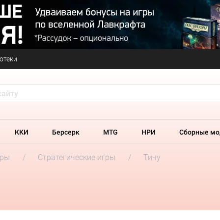
отеки
ККИ
Берсерк
MTG
НРИ
Сборные мо
гры
Стратегические игры
Тичу