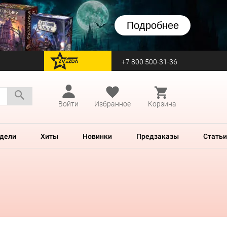
Подробнее
+7 800 500-31-36
перейти на Zvezda
Войти
Избранное
Корзина
дели
Хиты
Новинки
Предзаказы
Статьи