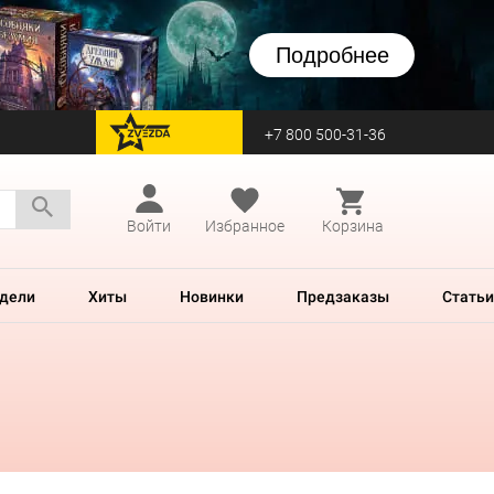
Подробнее
+7 800 500-31-36
перейти на Zvezda
Войти
Избранное
Корзина
дели
Хиты
Новинки
Предзаказы
Статьи