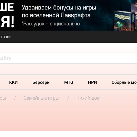
отеки
ККИ
Берсерк
MTG
НРИ
Сборные мо
гры
Семейные игры
Тихий дом