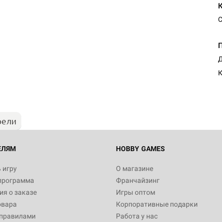
С
Д
К
рели
ЕЛЯМ
HOBBY GAMES
 игру
О магазине
программа
Франчайзинг
я о заказе
Игры оптом
овара
Корпоративные подарки
 правилами
Работа у нас