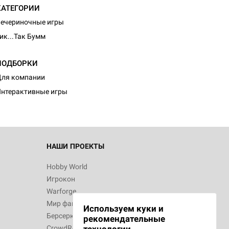
КАТЕГОРИИ
ечериночные игры
ик...Так Бумм
d Монстры
ПОДБОРКИ
ля компании
нтерактивные игры
 Зомбицид:
НАШИ ПРОЕКТЫ
Hobby World
Игрокон
 Берсерк.
Warforge
в
Мир фантастики
Используем куки и
Берсерк
рекомендательные
CrowdRepublic