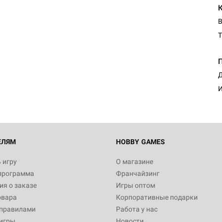
В
Т
Настольная игра Hobby Worl
Египта
1 991
Д
И
Настольная игра Hobby World
Белая смерть
12 990
ЕЛЯМ
HOBBY GAMES
 игру
О магазине
программа
Франчайзинг
Настольная игра Hobby World
я о заказе
Игры оптом
Сердце роя. Дисплей бустеро
овара
Корпоративные подарки
3 490
 правилами
Работа у нас
игры
Новости