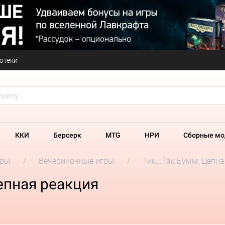
отеки
ККИ
Берсерк
MTG
НРИ
Сборные мо
гры
Вечериночные игры
Тик...Так Бумм: Цепн
Цепная реакция