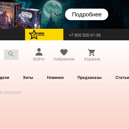
Подробнее
+7 800 500-31-36
перейти на Zvezda
Войти
Избранное
Корзина
дели
Хиты
Новинки
Предзаказы
Статьи
ая реакция