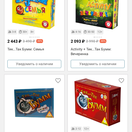
3-8
30+
8+
4-16
30-50
12+
2 443 ₽
2 093 ₽
3 490 ₽
2 990 ₽
-30%
-30%
Тик...Так Бумм: Семья
Activity + Тик...Так Бумм:
Вечеринка
Уведомить о наличии
Уведомить о наличии
2-12
12+