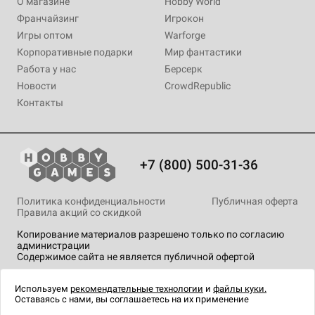
О магазине
Hobby World
Франчайзинг
Игрокон
Игры оптом
Warforge
Корпоративные подарки
Мир фантастики
Работа у нас
Берсерк
Новости
CrowdRepublic
Контакты
+7 (800) 500-31-36
Политика конфиденциальности
Публичная оферта
Правила акций со скидкой
Копирование материалов разрешено только по согласию
администрации
Содержимое сайта не является публичной офертой
На сайте Hobby Games применяются
рекомендательные
технологии
.
Используем
рекомендательные технологии
и
файлы куки.
Оставаясь с нами, вы соглашаетесь на их применение