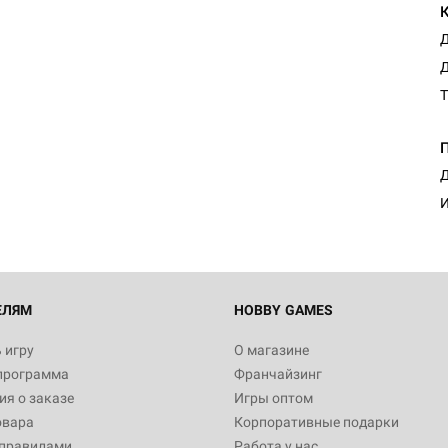
Д
Д
Т
Д
И
ЕЛЯМ
HOBBY GAMES
 игру
О магазине
программа
Франчайзинг
я о заказе
Игры оптом
овара
Корпоративные подарки
 правилами
Работа у нас