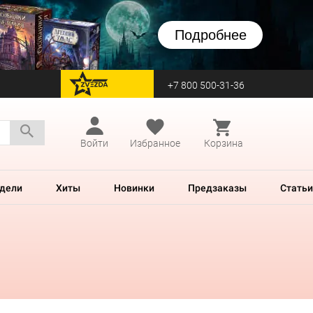
Подробнее
+7 800 500-31-36
перейти на Zvezda
Войти
Избранное
Корзина
дели
Хиты
Новинки
Предзаказы
Статьи