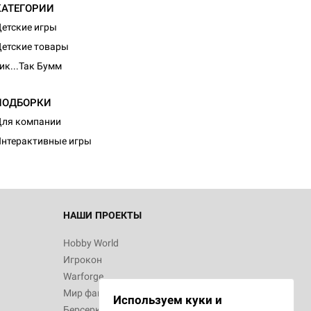
КАТЕГОРИИ
етские игры
етские товары
ик...Так Бумм
ПОДБОРКИ
ля компании
нтерактивные игры
НАШИ ПРОЕКТЫ
Hobby World
Игрокон
Warforge
Мир фантастики
Используем куки и
Берсерк