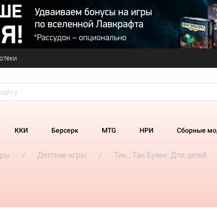
отеки
ККИ
Берсерк
MTG
НРИ
Сборные мо
гры
Детские игры
Тик...Так Бумм: Для детей