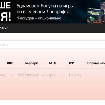
отеки
ККИ
Берсерк
MTG
НРИ
Сборные мо
гры
Стратегические игры
Тикаль