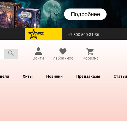
Подробнее
+7 800 500-31-36
перейти на Zvezda
Войти
Избранное
Корзина
дели
Хиты
Новинки
Предзаказы
Статьи