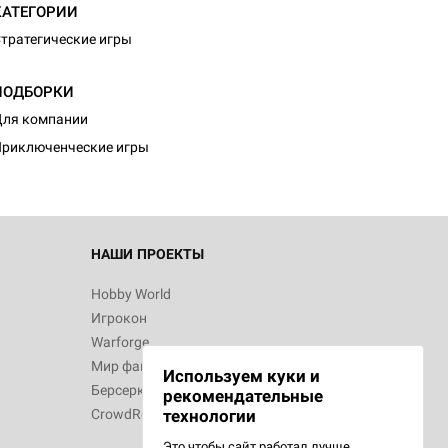
КАТЕГОРИИ
тратегические игры
ПОДБОРКИ
ля компании
риключенческие игры
НАШИ ПРОЕКТЫ
Hobby World
Игрокон
Warforge
Мир фантастики
Используем куки и
Берсерк
рекомендательные
CrowdRepublic
технологии
Это чтобы сайт работал лучше.