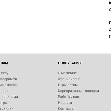
С
Д
П
ЕЛЯМ
HOBBY GAMES
 игру
О магазине
программа
Франчайзинг
я о заказе
Игры оптом
овара
Корпоративные подарки
 правилами
Работа у нас
игры
Новости
з скидки
Контакты