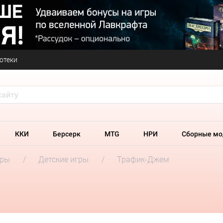
отеки
ККИ
Берсерк
MTG
НРИ
Сборные мо
гры
Детские игры
Трафик-Джем