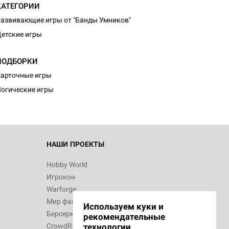
КАТЕГОРИИ
азвивающие игры от "Банды Умников"
етские игры
ПОДБОРКИ
арточные игры
огические игры
НАШИ ПРОЕКТЫ
Hobby World
Игрокон
Warforge
Мир фантастики
Используем куки и
Берсерк
рекомендательные
CrowdRepublic
технологии