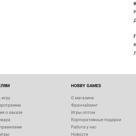
Р
Д
К
Л
ЕЛЯМ
HOBBY GAMES
 игру
О магазине
программа
Франчайзинг
я о заказе
Игры оптом
овара
Корпоративные подарки
 правилами
Работа у нас
игры
Новости