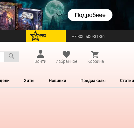
Подробнее
+7 800 500-31-36
перейти на Zvezda
Войти
Избранное
Корзина
дели
Хиты
Новинки
Предзаказы
Статьи