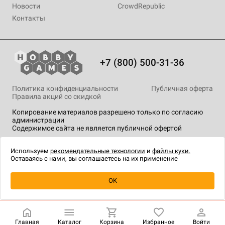
Новости
CrowdRepublic
Контакты
+7 (800) 500-31-36
Политика конфиденциальности
Публичная оферта
Правила акций со скидкой
Копирование материалов разрешено только по согласию
администрации
Содержимое сайта не является публичной офертой
На сайте Hobby Games применяются
рекомендательные
технологии
.
Используем
рекомендательные технологии
и
файлы куки.
Оставаясь с нами, вы соглашаетесь на их применение
Уведомить о наличии
OK
Главная
Каталог
Корзина
Избранное
Войти