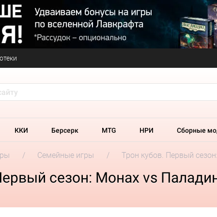
отеки
ККИ
Берсерк
MTG
НРИ
Сборные мо
гры
Семейные игры
Трон кубов. Первый сезон
Первый сезон: Монах vs Палади