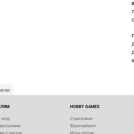
Т
С
Д
Д
рели
ЕЛЯМ
HOBBY GAMES
 игру
О магазине
программа
Франчайзинг
я о заказе
Игры оптом