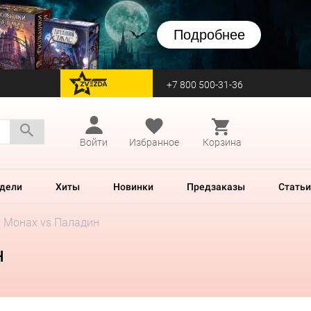
Подробнее
+7 800 500-31-36
перейти на Zvezda
Войти
Избранное
Корзина
дели
Хиты
Новинки
Предзаказы
Статьи
: Монах vs Паладин
н