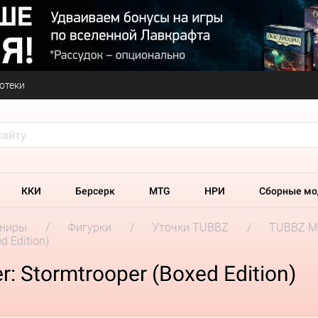
отеки
ККИ
Берсерк
MTG
НРИ
Сборные мо
ениры
Фигурки
Уточки TUBBZ
TUBBZ M
d Edition)
r: Stormtrooper (Boxed Edition)