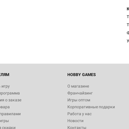
T
Настольная игра Hobby Worl
T
Египта
Ф
1 991
У
Настольная игра Hobby World
Белая смерть
12 990
ЕЛЯМ
HOBBY GAMES
 игру
О магазине
программа
Франчайзинг
Настольная игра Hobby World
я о заказе
Игры оптом
Сердце роя. Дисплей бустеро
овара
Корпоративные подарки
3 490
 правилами
Работа у нас
игры
Новости
з скидки
Контакты