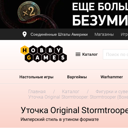
Соединённые Штаты Америки
Магазины
Игр
Каталог
Настольные игры
Варгеймы
Warhammer
Главная
Каталог
Фигурки и сув
Уточка Original Stormtrooper: Stormtrooper (Boxe
Уточка Original Stormtroope
Имперский стиль в утином формате