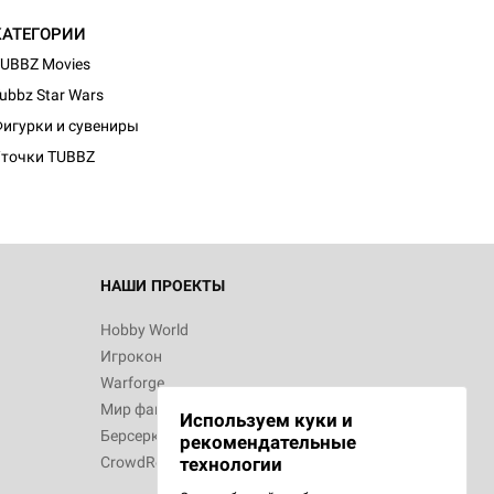
КАТЕГОРИИ
UBBZ Movies
d Монстры
ubbz Star Wars
игурки и сувениры
точки TUBBZ
 Зомбицид:
НАШИ ПРОЕКТЫ
Hobby World
Игрокон
 Берсерк.
Warforge
в
Мир фантастики
Используем куки и
Берсерк
рекомендательные
CrowdRepublic
технологии