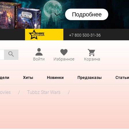
Подробнее
+7 800 500-31-36
перейти на Zvezda
Войти
Избранное
Корзина
дели
Хиты
Новинки
Предзаказы
Статьи
ovies
Tubbz Star Wars