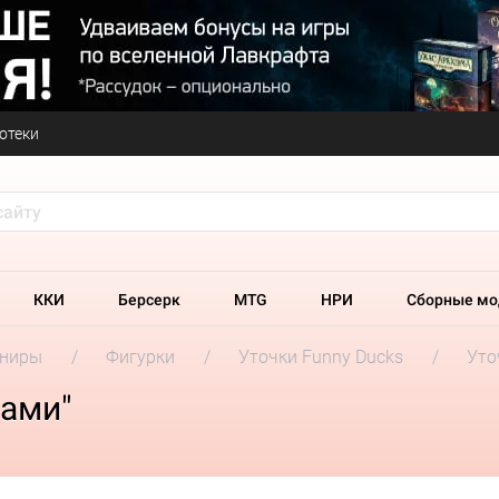
отеки
ККИ
Берсерк
MTG
НРИ
Сборные мо
ениры
Фигурки
Уточки Funny Ducks
Уто
ками"