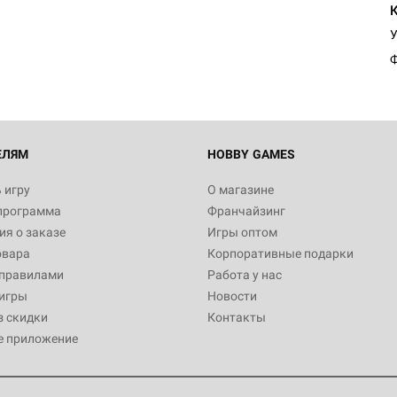
У
Ф
ЕЛЯМ
HOBBY GAMES
 игру
О магазине
программа
Франчайзинг
я о заказе
Игры оптом
овара
Корпоративные подарки
 правилами
Работа у нас
игры
Новости
з скидки
Контакты
е приложение