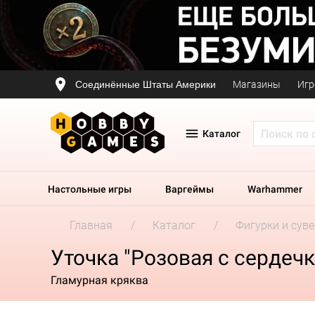
Соединённые Штаты Америки
Магазины
Игр
Каталог
Настольные игры
Варгеймы
Warhammer
Главная
Каталог
Фигурки и сув
Уточка "Розовая c сердеч
Гламурная кряква