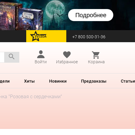
Подробнее
+7 800 500-31-36
перейти на Zvezda
Войти
Избранное
Корзина
дели
Хиты
Новинки
Предзаказы
Статьи
чка "Розовая c сердечками"