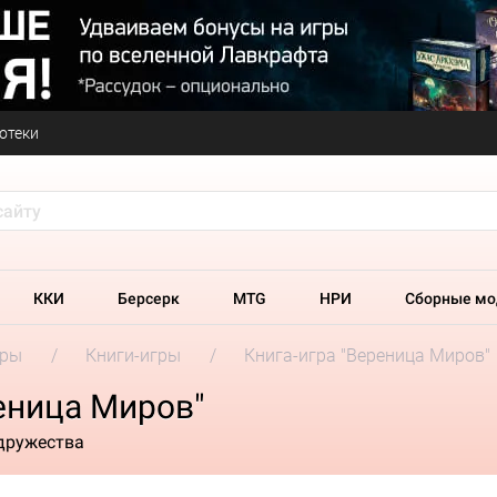
отеки
ККИ
Берсерк
MTG
НРИ
Сборные мо
гры
Книги-игры
Книга-игра "Вереница Миров"
еница Миров"
дружества