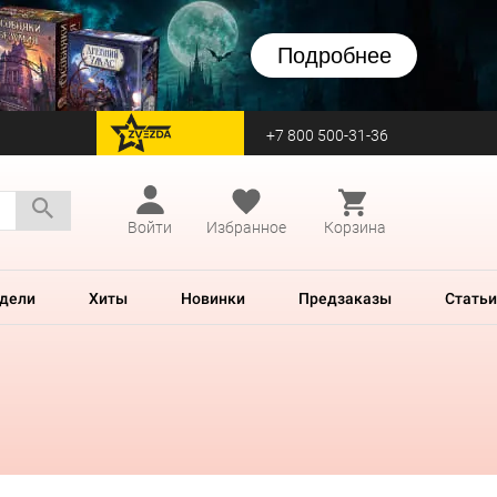
Подробнее
+7 800 500-31-36
перейти на Zvezda
Войти
Избранное
Корзина
дели
Хиты
Новинки
Предзаказы
Статьи