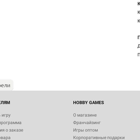
К
К
Д
П
рели
ЕЛЯМ
HOBBY GAMES
 игру
О магазине
программа
Франчайзинг
я о заказе
Игры оптом
овара
Корпоративные подарки