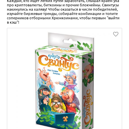
Каждый, кто ищет лёгких путей заработать, слышал краем уха
про криптовалюты, биткоины и прочие блокчейны. Свинтусы
накинулись на халяву! Чтобы оказаться в числе победителей,
изучайте биржевые тренды, собирайте комбинации и топите
соперников отборными Хрюнкоинами, чтобы первым "выйти
в кэш"!