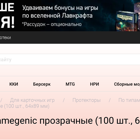
отеки
ККИ
Берсерк
MTG
НРИ
Сборные мо
Для карточных игр
Протекторы
По типа
 (100 шт., 64x89 мм)
megenic прозрачные (100 шт., 