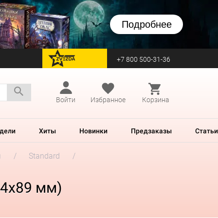
Подробнее
+7 800 500-31-36
перейти на Zvezda
Войти
Избранное
Корзина
дели
Хиты
Новинки
Предзаказы
Статьи
м
Standard
64x89 мм)