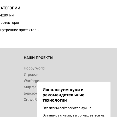
КАТЕГОРИИ
d Монстры
4x89 мм
Протекторы
нутренние протекторы
 Зомбицид:
НАШИ ПРОЕКТЫ
Hobby World
Игрокон
d Ужас
Warforge
Мир фантастики
Используем куки и
Берсерк
рекомендательные
CrowdRepublic
технологии
Это чтобы сайт работал лучше.
Оставаясь с нами, вы соглашаетесь на
d Ужас