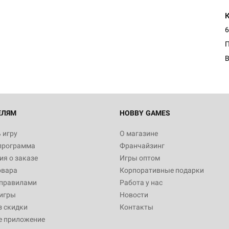
Настольная игра Hobby Worl
Египта
6
1 991
В
Настольная игра Hobby World
Белая смерть
12 990
ЕЛЯМ
HOBBY GAMES
 игру
О магазине
программа
Франчайзинг
Настольная игра Hobby Worl
я о заказе
Игры оптом
Аркхэма. Карточная игра
овара
Корпоративные подарки
3 490
 правилами
Работа у нас
игры
Новости
з скидки
Контакты
е приложение
Настольная игра Hobby Worl