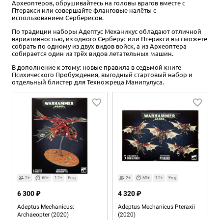
Археоптеров, обрушивайтесь на головы врагов вместе с
Птеракси или совершайте фланговые налёты с
использованием Серберисов.
По традиции наборы Адептус Механикус обладают отличной
вариативностью, из одного Серберус или Птеракси вы сможете
собрать по одному из двух видов войск, а из Археоптера
собирается один из трёх видов летательных машин.
В дополнение к этому: новые правила в седьмой книге
Психического Пробуждения, выгодный стартовый набор и
отдельный блистер для Техножреца Манипулуса.
2+
60+
12+
Eng
2+
60+
12+
Eng
6 300 ₽
4 320 ₽
Adeptus Mechanicus:
Adeptus Mechanicus Pteraxii
Archaeopter (2020)
(2020)