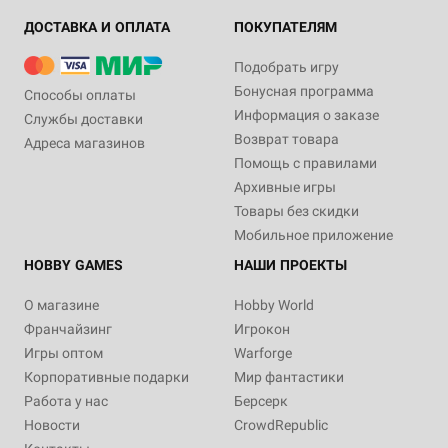
ДОСТАВКА И ОПЛАТА
ПОКУПАТЕЛЯМ
Подобрать игру
Бонусная программа
Способы оплаты
Информация о заказе
Службы доставки
Возврат товара
Адреса магазинов
16+
Eng
Помощь с правилами
3 125 ₽
Архивные игры
Psychic Awakening: Engine War
Товары без скидки
(Hardback)
Мобильное приложение
1 отзыв
HOBBY GAMES
НАШИ ПРОЕКТЫ
Уведомить о наличии
О магазине
Hobby World
Франчайзинг
Игрокон
Игры оптом
Warforge
Корпоративные подарки
Мир фантастики
Работа у нас
Берсерк
Новости
CrowdRepublic