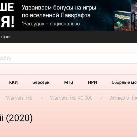
отеки
ККИ
Берсерк
MTG
НРИ
Сборные мо
Warhammer
Warhammer 40,000
Armies of t
i (2020)