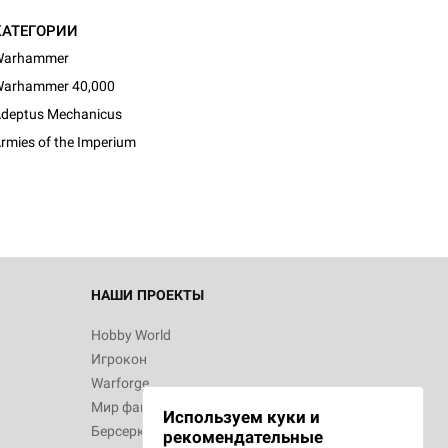
КАТЕГОРИИ
Warhammer
arhammer 40,000
d Монстры
deptus Mechanicus
rmies of the Imperium
 Зомбицид:
НАШИ ПРОЕКТЫ
Hobby World
Игрокон
d Ужас
Warforge
Мир фантастики
Используем куки и
Берсерк
рекомендательные