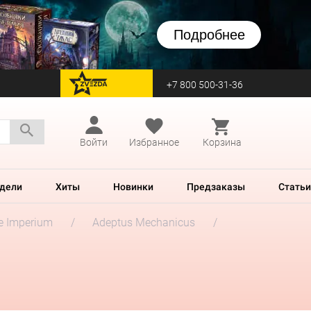
Подробнее
+7 800 500-31-36
перейти на Zvezda
Войти
Избранное
Корзина
дели
Хиты
Новинки
Предзаказы
Статьи
he Imperium
Adeptus Mechanicus