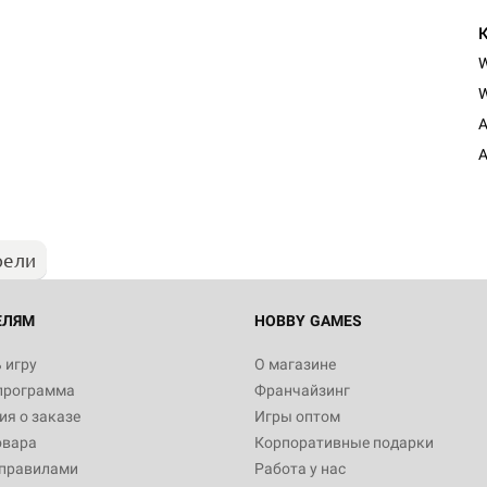
W
Настольная игра Hobby Worl
A
Египта
A
1 991
рели
Настольная игра Hobby World
Белая смерть
12 990
ЕЛЯМ
HOBBY GAMES
 игру
О магазине
программа
Франчайзинг
Настольная игра Hobby Worl
я о заказе
Игры оптом
Аркхэма. Карточная игра
овара
Корпоративные подарки
3 490
 правилами
Работа у нас