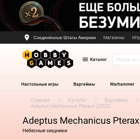
Соединённые Штаты Америки
Магазины
Игр
Каталог
Настольные игры
Варгеймы
Warhammer
Главная
Каталог
Варгеймы
Adeptus Mechanicus Pteraxii (2020)
Adeptus Mechanicus Pteraxi
Небесные хищники