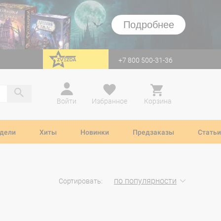
Подробнее
+7 800 500-31-36
перейти на Zvezda
Войти
Избранное
Корзина
дели
Хиты
Новинки
Предзаказы
Статьи
по популярности
Сортировать: