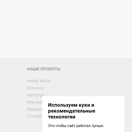
НАШИ ПРОЕКТЫ
Hobby World
Игрокон
Warforge
Мир фантастики
Используем куки и
Берсерк
рекомендательные
CrowdRepublic
технологии
Это чтобы сайт работал лучше.