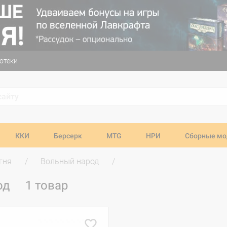
отеки
ККИ
Берсерк
MTG
НРИ
Сборные мо
гня
Вольный народ
од
1 товар