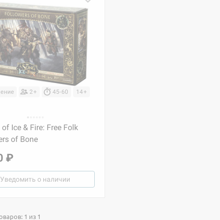
ение
2+
45-60
14+
of Ice & Fire: Free Folk
ers of Bone
0 ₽
Уведомить о наличии
варов: 1 из 1