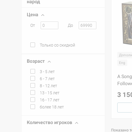
народ
Цена
От
До
Только со скидкой
Дополн
Возраст
Eng
3 - 5 лет
A Song 
6 - 7 лет
Follow
8 - 12 лет
13 - 15 лет
3 15
16 - 17 лет
более 18 лет
Количество игроков
Показано то