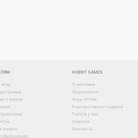
ЕЛЯМ
HOBBY GAMES
 игру
О магазине
программа
Франчайзинг
я о заказе
Игры оптом
овара
Корпоративные подарки
 правилами
Работа у нас
игры
Новости
з скидки
Контакты
е приложение