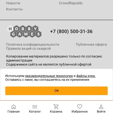
Новости
CrowdRepublic
Контакты
+7 (800) 500-31-36
Политика конфиденциальности
Публичная оферта
Правила акций со скидкой
Копирование материалов разрешено только по согласию
администрации
Содержимое сайта не является публичной офертой
На сайте Hobby Games применяются
рекомендательные
технологии
.
Используем
рекомендательные технологии
и
файлы куки.
Оставаясь с нами, вы соглашаетесь на их применение
Уведомить о наличии
OK
Главная
Каталог
Корзина
Избранное
Войти