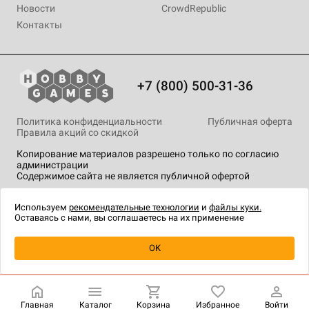
Новости
CrowdRepublic
Контакты
+7 (800) 500-31-36
Политика конфиденциальности
Публичная оферта
Правила акций со скидкой
Копирование материалов разрешено только по согласию
администрации
Содержимое сайта не является публичной офертой
На сайте Hobby Games применяются
рекомендательные
технологии
.
Используем
рекомендательные технологии
и
файлы куки.
Оставаясь с нами, вы соглашаетесь на их применение
Уведомить о наличии
OK
Главная
Каталог
Корзина
Избранное
Войти