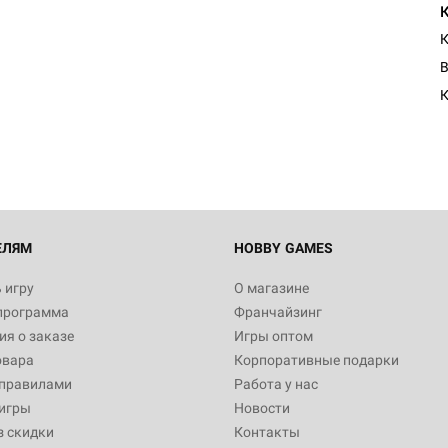
К
Настольная игра Hobby Worl
В
"Мир фантастики. Спецвыпус
Стругацкие"
1 490
Настольная игра Hobby Worl
империи: Боевая тревога
799
ЕЛЯМ
HOBBY GAMES
 игру
О магазине
программа
Франчайзинг
Настольная игра Hobby Worl
я о заказе
Игры оптом
империи. Четвёртая редакция
овара
Корпоративные подарки
Рубеж
12 990
 правилами
Работа у нас
игры
Новости
з скидки
Контакты