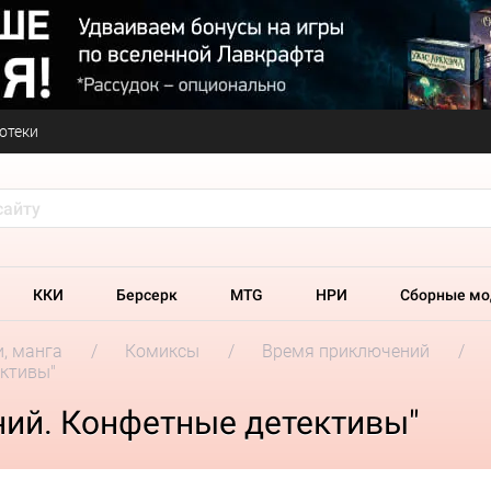
отеки
ККИ
Берсерк
MTG
НРИ
Сборные мо
и, манга
Комиксы
Время приключений
ктивы"
ий. Конфетные детективы"