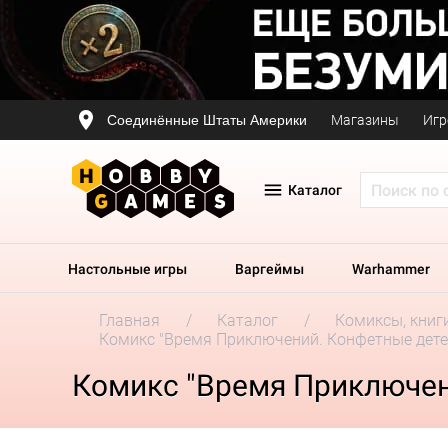
Соединённые Штаты Америки
Магазины
Игр
Каталог
Настольные игры
Варгеймы
Warhammer
Главная
Каталог
Комиксы, книг
Комикс "Время Приключений. Конфетные дете
Комикс "Время Приключен