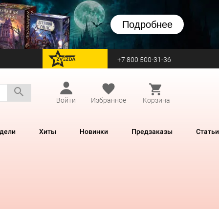
Подробнее
+7 800 500-31-36
перейти на Zvezda
Войти
Избранное
Корзина
дели
Хиты
Новинки
Предзаказы
Статьи