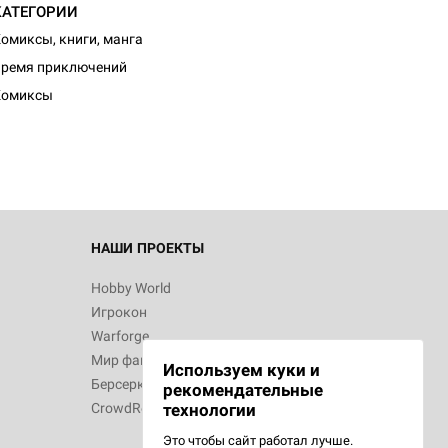
КАТЕГОРИИ
омиксы, книги, манга
d Журнал
ремя приключений
к: Братья
Комиксы
d Звёздные
НАШИ ПРОЕКТЫ
Hobby World
Игрокон
d Сумерки
Warforge
: Грозовой
Мир фантастики
Используем куки и
Берсерк
рекомендательные
CrowdRepublic
технологии
Это чтобы сайт работал лучше.