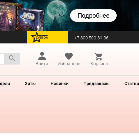
Подробнее
+7 800 500-31-36
перейти на Zvezda
Войти
Избранное
Корзина
дели
Хиты
Новинки
Предзаказы
Статьи