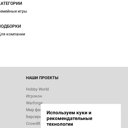
КАТЕГОРИИ
емейные игры
d Монстры
ПОДБОРКИ
ля компании
 Зомбицид:
НАШИ ПРОЕКТЫ
Hobby World
Игрокон
d Ужас
Warforge
Мир фантастики
Используем куки и
Берсерк
рекомендательные
CrowdRepublic
технологии