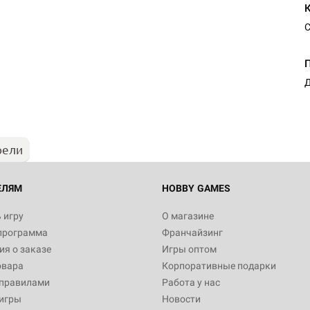
С
Настольная игра Hobby Worl
Египта
Д
1 991
рели
Настольная игра Hobby World
Белая смерть
12 990
ЕЛЯМ
HOBBY GAMES
 игру
О магазине
программа
Франчайзинг
Настольная игра Hobby Worl
я о заказе
Игры оптом
Аркхэма. Карточная игра
овара
Корпоративные подарки
3 490
 правилами
Работа у нас
игры
Новости