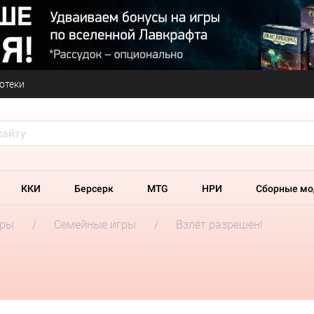
отеки
ККИ
Берсерк
MTG
НРИ
Сборные мо
гры
Семейные игры
Взлёт разрешён!