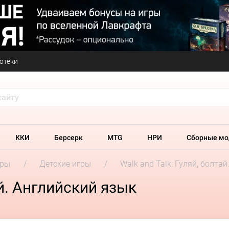
отеки
ККИ
Берсерк
MTG
НРИ
Сборные мо
гры
Детские игры
Walk and Talk: Гуляй, болта
ай. Английский язык