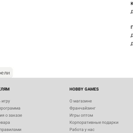
Д
Д
Д
рели
ЕЛЯМ
HOBBY GAMES
 игру
О магазине
программа
Франчайзинг
я о заказе
Игры оптом
овара
Корпоративные подарки
 правилами
Работа у нас