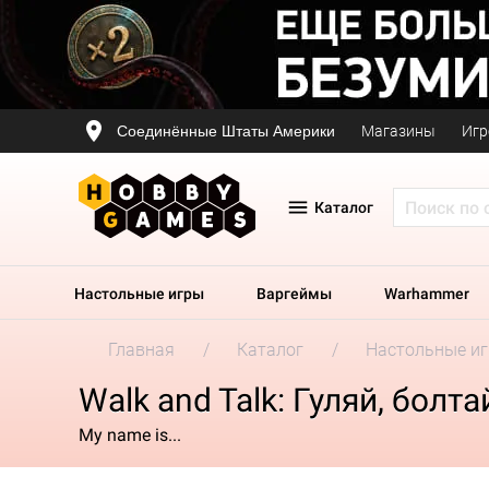
Соединённые Штаты Америки
Магазины
Игр
Каталог
Настольные игры
Варгеймы
Warhammer
Главная
Каталог
Настольные и
Walk and Talk: Гуляй, болт
My name is...