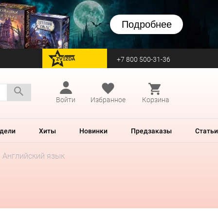
Подробнее
+7 800 500-31-36
перейти на Zvezda
Войти
Избранное
Корзина
дели
Хиты
Новинки
Предзаказы
Статьи
й. Английский язык