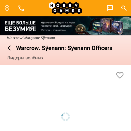
Warcrow
Wargame
Sÿenann
Warcrow. Sÿenann: Sÿenann Officers
Лидеры зелёных