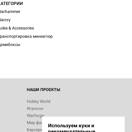
КАТЕГОРИИ
Warhammer
arcry
ules & Accessories
ранспортировка миниатюр
Армибоксы
НАШИ ПРОЕКТЫ
Hobby World
Игрокон
Warforge
Мир фантастики
Используем куки и
Берсерк
рекомендательные