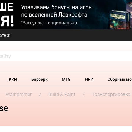
отеки
ККИ
Берсерк
MTG
НРИ
Сборные мо
Warhammer
Build & Paint
Транспортировка
se