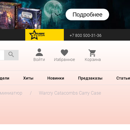
Подробнее
+7 800 500-31-36
перейти на Zvezda
Войти
Избранное
Корзина
дели
Хиты
Новинки
Предзаказы
Статьи
 миниатюр
Warcry Catacombs Carry Case