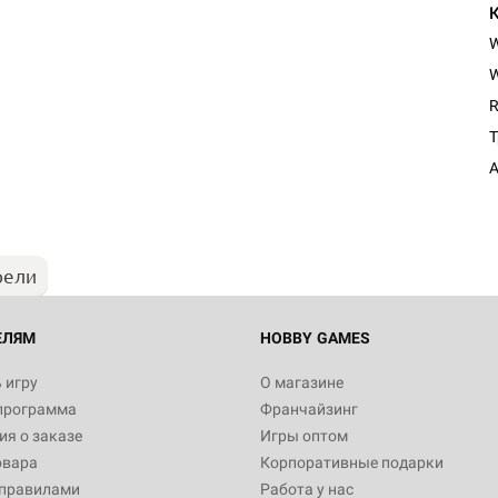
W
R
Т
рели
ЕЛЯМ
HOBBY GAMES
 игру
О магазине
программа
Франчайзинг
я о заказе
Игры оптом
овара
Корпоративные подарки
 правилами
Работа у нас