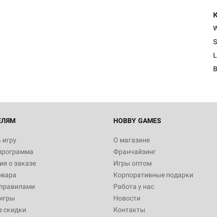
S
L
ЕЛЯМ
HOBBY GAMES
 игру
О магазине
программа
Франчайзинг
я о заказе
Игры оптом
овара
Корпоративные подарки
 правилами
Работа у нас
игры
Новости
з скидки
Контакты