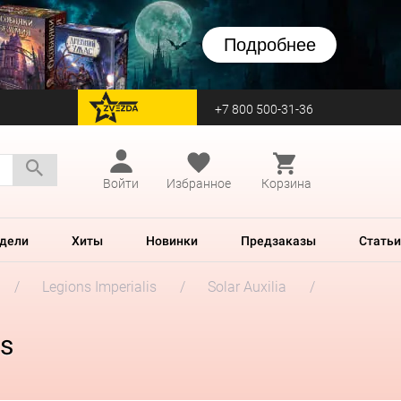
Подробнее
+7 800 500-31-36
перейти на Zvezda
Войти
Избранное
Корзина
дели
Хиты
Новинки
Предзаказы
Статьи
Legions Imperialis
Solar Auxilia
es