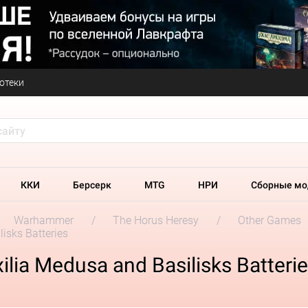
отеки
ККИ
Берсерк
MTG
НРИ
Сборные мо
Warhammer
The Horus Heresy
Other Games
lisks Batteries
xilia Medusa and Basilisks Batteri