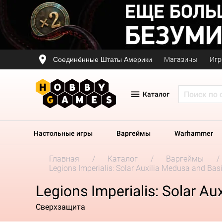
Соединённые Штаты Америки
Магазины
Игр
Каталог
Настольные игры
Варгеймы
Warhammer
Главная
Каталог
Варгеймы
Legions Imperialis: Solar Auxilia Medusa and Basi
Legions Imperialis: Solar Au
Сверхзащита